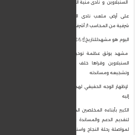
السنبلاوين و نادى منية النصر
على أرض ملعب نادى السنبلاوين الرياضى برعاية
شرفية من المحاسب ا/ أشرف البسيوني
اليوم هو مشهدللتاريخ☝️💪👏
مشهد يوثق عظمة توحيد الصف لكل أبناء مدينة
السنبلاوين وقراها خلف نادى السنبلاوين الرياضى
وتشجيعه ومساندته
لإظهار الوجه الحقيقي لهذا الكيان الكبير الذى ننتمى
إليه
الكبير بأبناءه المخلصين الذين يتنافسون ويتسابقون
لتقديم الدعم والمساندة والمشاركة بمحبة متبادلة
لمواصلة رحلة النجاح واستكمال المشوار وكتابة تاريخ