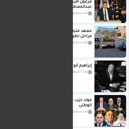
فرعون أمينا للحزب واللواء دكتور راضي
عبدالمعطي اميناا للتنظيم
منذ سنة واحدة
معهد فتيات بلطيم الازهري بنات
مراحل تطور الغش
منذ سنة واحدة
إبراهيم أبو سليمان
منذ 7 أشهر
مولد حزب جديد حزب اتحاد مصر
الوطنى
منذ سنة واحدة