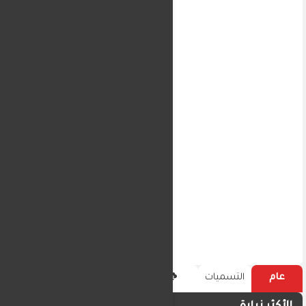
عام
التسميات