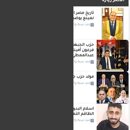
الأكثر زيارة
تاريخ مصر القارئ الدكتور الطبيب احمد
نعينع يوضح
منذ سنة واحدة
حزب الجبهه الوطنيه يختار النائب وليد
فرعون أمينا للحزب واللواء دكتور راضي
عبدالمعطي اميناا للتنظيم
منذ سنة واحدة
مولد حزب جديد حزب اتحاد مصر الوطنى
منذ سنة واحدة
اسلام البدوي.. شاب مصري يساعد
الطاقم التمريضي في رحلتهم إلى ألمانيا
منذ سنة واحدة