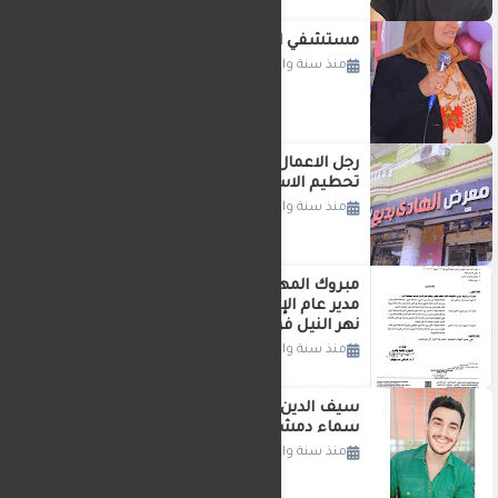
مستشفي السنبلاوين العام تكرم ابتائها
منذ سنة واحدة
رجل الاعمال الحاج الهادي بديع يواصل
تحطيم الاسعار بميت جراح
منذ سنة واحدة
مبروك المهندسه سلوي السعيد سعد
مدير عام الإدارة العامه لتطوير وحماية
نهر النيل فرع دمياط المنصورة
منذ سنة واحدة
سيف الدين محمد نصوح عبدالسلام: من
سماء دمشق تُضيء عالم التكنولوجيا
منذ سنة واحدة