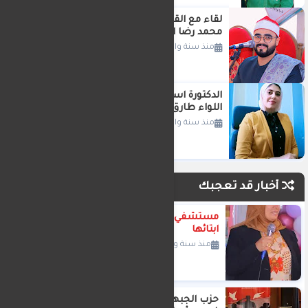
لقاء مع القارئ الموهوب الشاب الشيخ
محمد رضا البدوى
منذ سنة واحدة
الدكتورة اسراء لطفي في استقبال
اللواء طارق مرزوق محافظ الدقهلية
منذ سنة واحدة
أخبار قد تعجبك
مستشفي السنبلاوين العام تكرم
ابتائها
منذ سنة واحدة
حزب الجبهه الوطنيه يختار النائب وليد