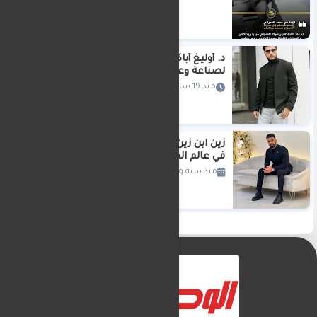
د. أوليغ أباكوموف.. 12 عامًا من الطب
لصناعة وعي صحي يتجاوز حدود العلاج
منذ 19 ساعة
زين ابن زين… حضور جديد يفرض نفسه
في عالم الدراما
منذ سنة واحدة