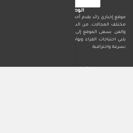
الوطن تايمز
موقع إخباري رائد يقدم أحدث الأخبار المحلية والدولية في
مختلف المجالات، من السياسة والاقتصاد إلى الرياضة
والفن. يسعى الموقع إلى تقديم محتوى موثوق ومتجدد
يلبي احتياجات القراء ويواكب الأحداث الجارية في العالم
بسرعة واحترافية.
من نحن
اتصل بنا
سياسة الخصوصية
تابعنا على مواقع التواصل