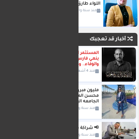
اللواء طارق مرزوق محافظ الدقهلية
منذ سنة واحدة
أخبار قد تعجبك
المستثمر العراقي م.مصطفى الفعل
ينعي فارس من فرسان الإخلاص
والوفاء.. وداعاً سيد أحمد محمد
منذ 4 أشهر
مليون مبروك تخرج نجل المحاسب
محسن المهدي المهندس محمود من
الجامعه البريطانية
منذ سنة واحدة
📢 شراكة قوية في عالم الإعلام 📢
منذ سنة واحدة