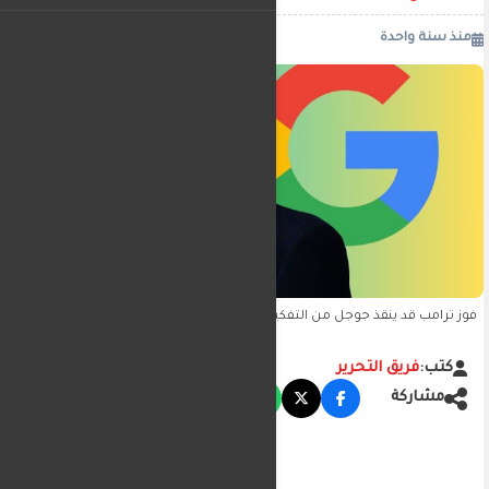
منذ سنة واحدة
أضف تعليق
فوز ترامب قد ينقذ جوجل من التفكيك وسط تخفيف محتمل لسياسات
مكافحة الاحتكار
كتب:
فريق التحرير
مشاركة