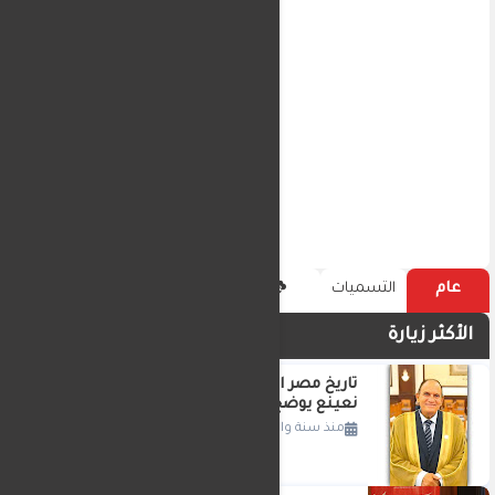
عام
التسميات
الأكثر زيارة
تاريخ مصر القارئ الدكتور الطبيب احمد
نعينع يوضح
منذ سنة واحدة