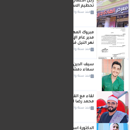
رجل الاعمال الحاج الهادي بديع يواصل
تحطيم الاسعار بميت جراح
منذ سنة واحدة
مبروك المهندسه سلوي السعيد سعد
مدير عام الإدارة العامه لتطوير وحماية
نهر النيل فرع دمياط المنصورة
منذ سنة واحدة
سيف الدين محمد نصوح عبدالسلام: من
سماء دمشق تُضيء عالم التكنولوجيا
منذ سنة واحدة
لقاء مع القارئ الموهوب الشاب الشيخ
محمد رضا البدوى
منذ سنة واحدة
الدكتورة اسراء لطفي في استقبال