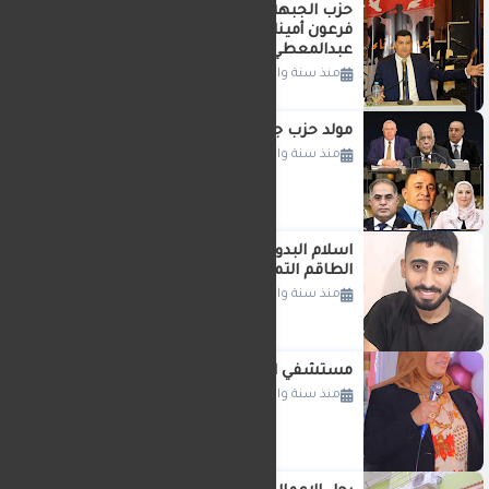
حزب الجبهه الوطنيه يختار النائب وليد
فرعون أمينا للحزب واللواء دكتور راضي
عبدالمعطي اميناا للتنظيم
منذ سنة واحدة
مولد حزب جديد حزب اتحاد مصر الوطنى
منذ سنة واحدة
اسلام البدوي.. شاب مصري يساعد
الطاقم التمريضي في رحلتهم إلى ألمانيا
منذ سنة واحدة
مستشفي السنبلاوين العام تكرم ابتائها
منذ سنة واحدة