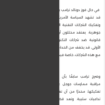
في حال فوز دونالد ترامب بالانتخابات الرئاسية المقبلة،
قد تشهد السياسة الأمريكية تجاه مكافحة الاحتكار
وتفكيك الشركات التقنية الكبرى، مثل جوجل، تغييرات
جوهرية. يعتقد محللون أن ترامب، الذي بدأ بإجراءات
قانونية ضد شركات التكنولوجيا الكبرى خلال ولايته
الأولى، قد يخفف من الحدة التي تتعامل بها إدارة بايدن
مع هذه الشركات، خاصة فيما يتعلق بتفكيك جوجل.
وصرح ترامب سابقًا بأن الجهات المختصة يمكنها
مراقبة ممارسات جوجل عن كثب دون الحاجة إلى
تفكيكها، محذرًا من أن تفكيك الشركة قد يكون له
تداعيات سلبية. وتعد قضية مكافحة الاحتكار ضد