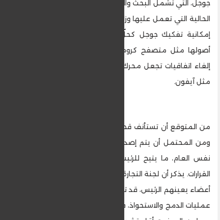
جوجل، التي تشمل البحث والإعلانات، من بين أبرز القضايا
الحالية التي تعمل عليها وزارة العدل. وقد طرحت الوزارة
إمكانية تفكيك جوجل كحلّ، بحيث تتخلى عن بعض
أصولها مثل متصفح كروم ونظام أندرويد، إلى جانب
إلغاء اتفاقيات تجعل محرك بحثها افتراضيًا على أجهزة
مثل آيفون.
من المتوقع أن تستأنف قضية جوجل في أبريل 2025،
ومن المحتمل أن يتم إصدار الحكم في أغسطس من
نفس العام، ما يتيح للرئيس المقبل التأثير في هذه
القرارات. يذكر أن لجنة التجارة الفيدرالية (FTC)، التي تضم
أعضاء يعينهم الرئيس، قد تعيد صياغة سياساتها بشأن
عمليات الدمج والاستحواذ، في حال تعيين ترامب أعضاء