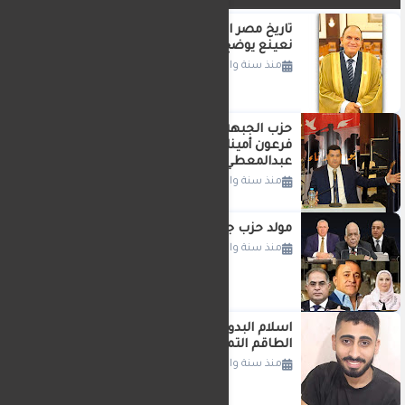
تاريخ مصر القارئ الدكتور الطبيب احمد
نعينع يوضح
منذ سنة واحدة
حزب الجبهه الوطنيه يختار النائب وليد
فرعون أمينا للحزب واللواء دكتور راضي
عبدالمعطي اميناا للتنظيم
منذ سنة واحدة
مولد حزب جديد حزب اتحاد مصر الوطنى
منذ سنة واحدة
اسلام البدوي.. شاب مصري يساعد
الطاقم التمريضي في رحلتهم إلى ألمانيا
منذ سنة واحدة