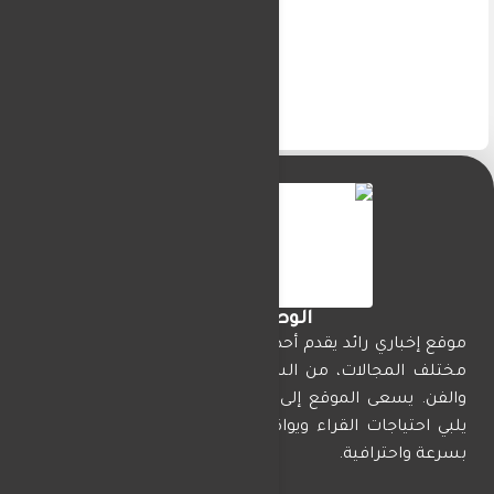
الوطن تايمز
موقع إخباري رائد يقدم أحدث الأخبار المحلية والدولية في
مختلف المجالات، من السياسة والاقتصاد إلى الرياضة
والفن. يسعى الموقع إلى تقديم محتوى موثوق ومتجدد
يلبي احتياجات القراء ويواكب الأحداث الجارية في العالم
بسرعة واحترافية.