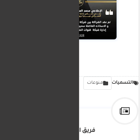
التسميات
منوعات
فريق التحرير