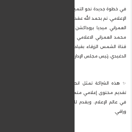
في خطوة جديدة نحو التميز والتوسع في مجال الإنتاج
الإعلامي، تم بحمد الله عقد شراكة استراتيجية بين شركة
العمراني ميديا بروداكشن برئاسة الإعلامي الاعلامي
محمد العمراني الاعلامي محمد العمراني وكالة في
قناة الشمس الزرقاء بقيادة الأستاذة الفاضلة سميرة
الدغيدي، رئيس مجلس الإدارة.
✨ هذه الشراكة تمثل انطلاقة جديدة ستسهم في
تقديم محتوى إعلامي متميز، يواكب التطورات الحديثة
في عالم الإعلام، ويقدم للمشاهد كل ما هو هادف
وراقي.