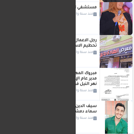
مستشفي السنبلاوين العام تكرم ابتائها
منذ سنة واحدة
رجل الاعمال الحاج الهادي بديع يواصل
تحطيم الاسعار بميت جراح
منذ سنة واحدة
مبروك المهندسه سلوي السعيد سعد
مدير عام الإدارة العامه لتطوير وحماية
نهر النيل فرع دمياط المنصورة
منذ سنة واحدة
سيف الدين محمد نصوح عبدالسلام: من
سماء دمشق تُضيء عالم التكنولوجيا
منذ سنة واحدة